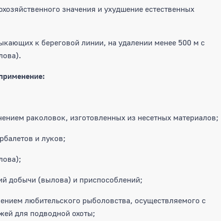
охозяйственного значения и ухудшение естественных
мыкающих к береговой линии, на удалении менее 500 м с
лова).
применение:
ючением раколовок, изготовленных из несетных материалов;
рбалетов и луков;
лова);
й добычи (вылова) и приспособлений;
чением любительского рыболовства, осуществляемого с
жей для подводной охоты;