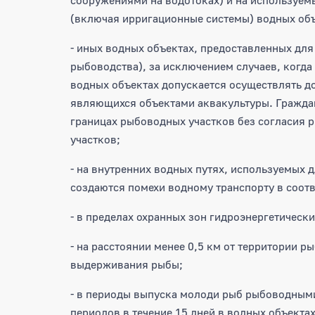
сооружениями на водотоках) и на используем
(включая ирригационные системы) водных объ
- иных водных объектах, предоставленных дл
рыбоводства), за исключением случаев, когда
водных объектах допускается осуществлять д
являющихся объектами аквакультуры. Граждан
границах рыбоводных участков без согласия 
участков;
- на внутренних водных путях, используемых 
создаются помехи водному транспорту в соот
- в пределах охранных зон гидроэнергетическ
- на расстоянии менее 0,5 км от территории р
выдерживания рыбы;
- в периоды выпуска молоди рыб рыбоводными
периодов в течение 15 дней в водных объекта