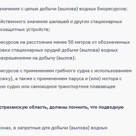
значения с целью добычи (вылова) водных биоресурсов;
яйственного значения шалашей и других стационарных
озащитных устройств;
есурсов на расстоянии менее 50 метров от обозначенных
овки стационарных орудий добычи (вылова) водных
разрешениями на добычу (вылов);
ресурсов с применением гребного судна с использованием
ожку), а также с применением паруса и (или) мотора с
дно судно или самоходное транспортное плавающее
страханскую область, должны помнить, что подводную
йонах, в запретные для добычи (вылова) водных