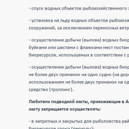
- спуск водных объектов рыбохозяйственного 
- установка на льду водных объектов рыбохоз
сооружений, за исключением переносных ветр
- осуществление добычи (вылова) водных биор
буйками или шестами с флажками мест постан
биоресурсов, используемых в соответствии с 
- осуществление добычи (вылова) водных био
не более двух приманок на одно судно (на дор
использованием не более двух приманок на о
средство (троллинг).
Любители подводной охоты, приезжающие в А
охоту запрещается осуществлять:
- в запретных и закрытых для рыболовства ра
биоресурсов сроки (периоды);