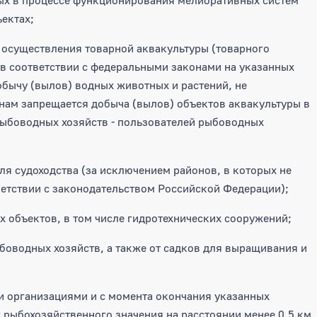
ых в процессе функционирования мелиоративных систем
ектах;
я осуществления товарной аквакультуры (товарного
 в соответствии с федеральными законами на указанных
обычу (вылов) водных животных и растений, не
ам запрещается добыча (вылов) объектов аквакультуры в
рыбоводных хозяйств - пользователей рыбоводных
для судоходства (за исключением районов, в которых не
ветствии с законодательством Российской Федерации);
их объектов, в том числе гидротехнических сооружений;
ыбоводных хозяйств, а также от садков для выращивания и
 организациями и с момента окончания указанных
х рыбохозяйственного значения на расстоянии менее 0,5 км