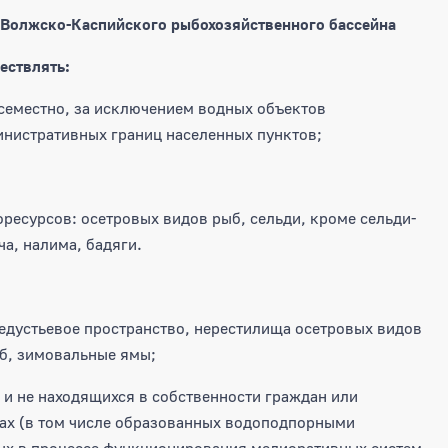
 Волжско-Каспийского рыбохозяйственного бассейна
ествлять:
овсеместно, за исключением водных объектов
инистративных границ населенных пунктов;
ресурсов: осетровых видов рыб, сельди, кроме сельди-
а, налима, бадяги.
редустьевое пространство, нерестилища осетровых видов
б, зимовальные ямы;
 и не находящихся в собственности граждан или
ах (в том числе образованных водоподпорными