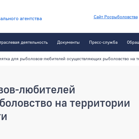
Сайт Росрыболовства
ального агентства
траслевая деятельность
Документы
Пресс-служба
Обра
ятка для рыболовов-любителей осуществляющих рыболовство на т
вов-любителей
оловство на территории
ти