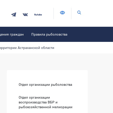
Версия для слабовидящих
Поиск по сайту
щения граждан
Правила рыболовства
ерритории Астраханской области
Боковая панель
Отдел организации рыболовства
Отдел организации
воспроизводства ВБР и
рыбохозяйственной мелиорации