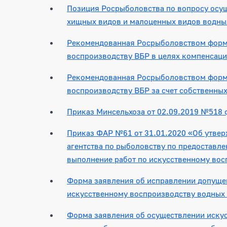
Позиция Росрыболовства по вопросу осу
хищных видов и малоценных видов водны
Рекомендованная Росрыболовством форма
воспроизводству ВБР в целях компенсац
Рекомендованная Росрыболовством форма
воспроизводству ВБР за счет собственных
Приказ Минсельхоза от 02.09.2019 №518 
Приказ ФАР №61 от 31.01.2020 «Об утве
агентства по рыболовству по предоставл
выполнение работ по искусственному вос
Форма заявления об исправлении допущен
искусственному воспроизводству водных
Форма заявления об осуществлении иску