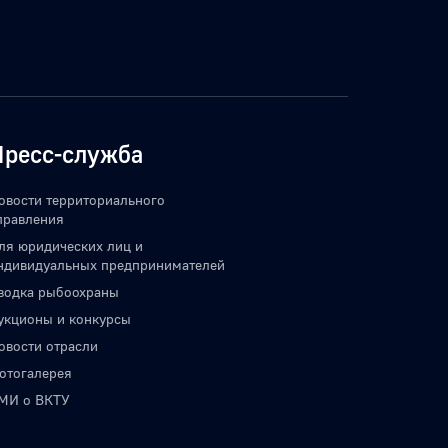
Пресс-служба
овости территориального
правления
ических лиц и
ндивидуальных предпринимателей
водка рыбоохраны
укционы и конкурсы
овости отрасли
отогалерея
МИ о ВКТУ