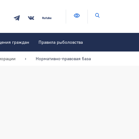
Версия для слабовидящих
Поиск по сайту
щения граждан
Правила рыболовства
иорации
Нормативно-правовая база