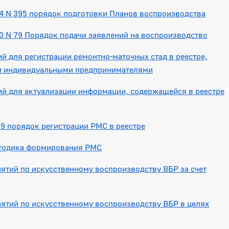
4 N 395 порядок подготовки Планов воспроизводства
0 N 79 Порядок подачи заявлений на воспроизводство
й для регистрации ремонтно-маточных стад в реестре,
и индивидуальными предпринимателями
й для актуализации информации, содержащейся в реестре
9 порядок регистрации РМС в реестре
етодика формирования РМС
тий по искусственному воспроизводству ВБР за счет
ятий по искусственному воспроизводству ВБР в целях