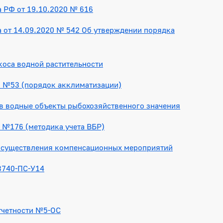
а РФ от 19.10.2020 № 616
а от 14.09.2020 № 542 Об утверждении порядка
оса водной растительности
0 №53 (порядок акклиматизации)
в водные объекты рыбохозяйственного значения
 №176 (методика учета ВБР)
осуществления компенсационных мероприятий
3740-ПС-У14
тчетности №5-ОС