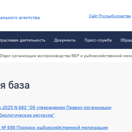
Сайт Росрыболовства
ального агентства
траслевая деятельность
Документы
Пресс-служба
Обра
Отдел организации воспроизводства ВБР и рыбохозяйственной мел
я база
5.2025 N 683 "Об утверждении Правил организации
биологических ресурсов"
21 № 690 Порядок рыбохозяйственной мелиорации