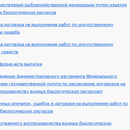
ществления рыбохозяйственной мелиорации путем изъятия
х биологических ресурсов
 договора на выполнение работ по искусственному
ии ущерба
 договора на выполнение работ по искусственному
 средств
форма акта выпуска
рждении Административного регламента Федерального
ению государственной услуги по заключению договоров на
производству водных биологических ресурсов»
ных опечаток, ошибок в договоре на выполнение работ по
 биологических ресурсов
сственного воспроизводства водных биологических