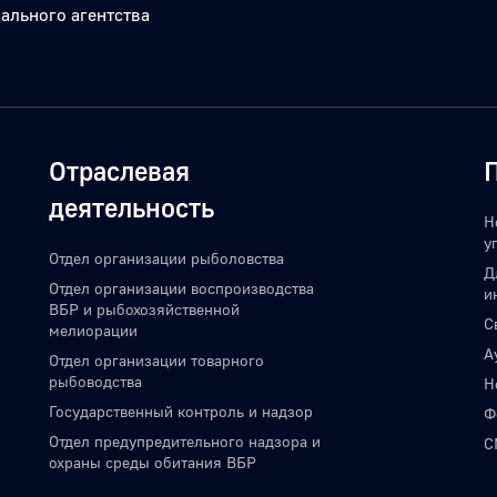
ального агентства
Отраслевая
деятельность
Н
у
Отдел организации рыболовства
Для юрид
Отдел организации воспроизводства
и
ВБР и рыбохозяйственной
С
мелиорации
А
Отдел организации товарного
рыбоводства
Н
Государственный контроль и надзор
Ф
Отдел предупредительного надзора и
С
охраны среды обитания ВБР